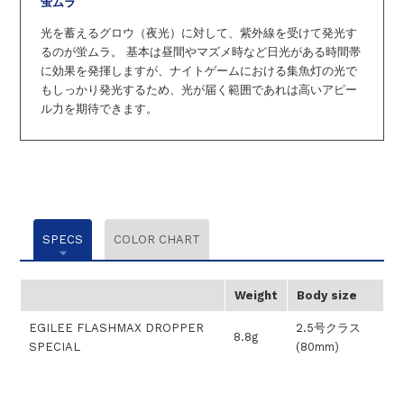
蛍ムラ
光を蓄えるグロウ（夜光）に対して、紫外線を受けて発光す
るのが蛍ムラ。
基本は昼間やマズメ時など日光がある時間帯
に効果を発揮しますが、ナイトゲームにおける集魚灯の光で
もしっかり発光するため、
光が届く範囲であれは高いアピー
ル力を期待できます。
SPECS
COLOR CHART
Weight
Body size
EGILEE FLASHMAX DROPPER
2.5号クラス
8.8g
SPECIAL
(80mm)