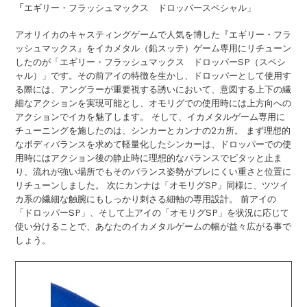
「
エギリー・フラッシュマックス ドロッパースペシャル」
アオリイカのキャスティングゲームで人気を博した『エギリー・フラ
ッシュマックス』をイカメタル（鉛スッテ）ゲーム専用にリチューン
したのが「エギリー・フラッシュマックス ドロッパーSP（スペシ
ャル）」です。その前アイの特徴を生かし、ドロッパーとして使用す
る際には、アングラーが重要視する誘いにおいて、意図する上下の繊
細なアクションを実現可能とし、オモリグでの使用時には上方向への
アクションでイカを魅了します。 そして、イカメタルゲーム専用に
チューニングを施したのは、シンカーとカンナの2カ所。 まず理想的
なボディバランスを求めて軽量化したシンカーは、ドロッパーでの使
用時にはアクション後の静止時に理想的なバランスでピタッと止ま
り、流れが強い場所でもそのバランス姿勢がブレにくい重さと位置に
リチューンしました。 次にカンナは「オモリグSP」同様に、ツツイ
カ系の繊細な触腕にもしっかり刺さる細軸の専用設計。 前アイの
「ドロッパーSP」、そして上アイの「オモリグSP」を状況に応じて
使い分けることで、あなたのイカメタルゲームの幅が益々広がる事で
しょう。