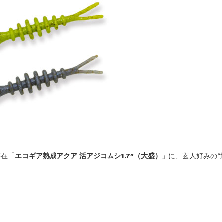
存在「
エコギア熟成アクア 活アジコムシ1.7″（大盛）
」に、玄人好みの“