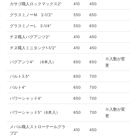
カサゴ職人ロックマックス2″
410
450
グラスミノーM 2-1/2″
550
650
グラスミノーL 3-1/4″
550
650
チヌ職人バグアンツ2″
410
450
チヌ職人ミニタンク1-1/2″
410
450
※入数が変
バグアンツ4″ （6本入）
650
650
更
バルト3.5″
650
700
バルト4″
650
700
パワーシャッド4″
650
700
※入数が変
パワーシャッド5″（6本入）
650
700
更
メバル職人ストローテールグラ
410
450
ブ2″