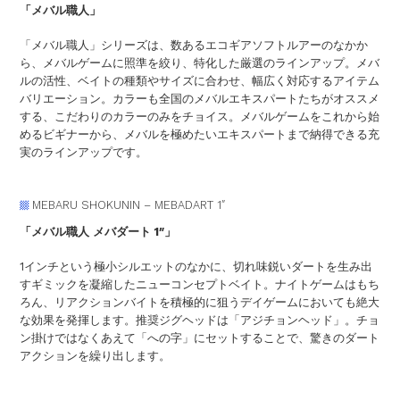
「メバル職人」
「メバル職人」シリーズは、数あるエコギアソフトルアーのなかか
ら、メバルゲームに照準を絞り、特化した厳選のラインアップ。メバ
ルの活性、ベイトの種類やサイズに合わせ、幅広く対応するアイテム
バリエーション。カラーも全国のメバルエキスパートたちがオススメ
する、こだわりのカラーのみをチョイス。メバルゲームをこれから始
めるビギナーから、メバルを極めたいエキスパートまで納得できる充
実のラインアップです。
MEBARU SHOKUNIN – MEBADART 1″
「メバル職人 メバダート 1″」
1インチという極小シルエットのなかに、切れ味鋭いダートを生み出
すギミックを凝縮したニューコンセプトベイト。ナイトゲームはもち
ろん、リアクションバイトを積極的に狙うデイゲームにおいても絶大
な効果を発揮します。推奨ジグヘッドは「アジチョンヘッド」。チョ
ン掛けではなくあえて「への字」にセットすることで、驚きのダート
アクションを繰り出します。